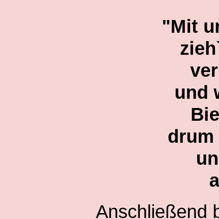
"Mit 
zieh
ver
und 
Bie
drum 
un
a
Anschließend b